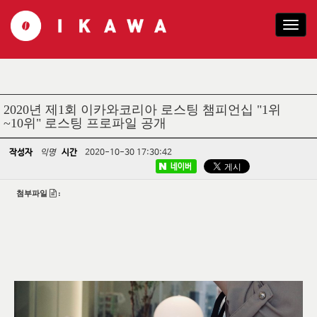
T
o
g
g
l
e
2020년 제1회 이카와코리아 로스팅 챔피언십 "1위
n
~10위" 로스팅 프로파일 공개
a
v
작성자
익명
시간
2020-10-30 17:30:42
i
g
네이버
a
첨부파일
:
t
i
o
n